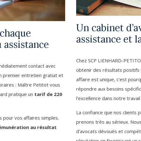
Un cabinet d’a
 chaque
assistance et l
u assistance
Chez SCP LIENHARD-PETITOT, 
mmédiatement contact avec
obtenir des résultats positif
n premier entretien gratuit et
affaire est unique, c’est pou
raires : Maître Petitot vous
répondre aux besoins spécifi
hard pratique un
tarif de 220
l’excellence dans notre travai
La confiance que nos clients 
s pour vos affaires simples.
prenons très au sérieux. Nou
émunération au résultat
d’avocats dévoués et compéte
réputation en fournissant un se